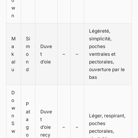
o
w
n
Légèreté,
M
Si
simplicité,
a
m
Duve
poches
k
o
t
–
–
ventrales et
al
n
d’oie
pectorales,
u
d
ouverture par le
bas
D
o
P
w
at
Duve
n
Léger, respirant,
a
t
S
poches
g
d’oie
–
–
w
pectorales,
o
recy