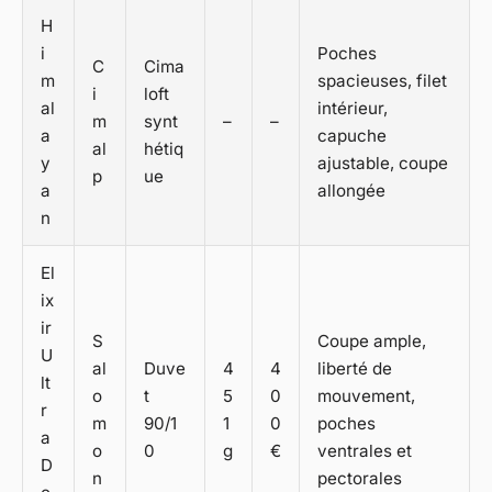
H
i
Poches
C
Cima
m
spacieuses, filet
i
loft
al
intérieur,
m
synt
–
–
a
capuche
al
hétiq
y
ajustable, coupe
p
ue
a
allongée
n
El
ix
ir
S
Coupe ample,
U
al
Duve
4
4
liberté de
lt
o
t
5
0
mouvement,
r
m
90/1
1
0
poches
a
o
0
g
€
ventrales et
D
n
pectorales