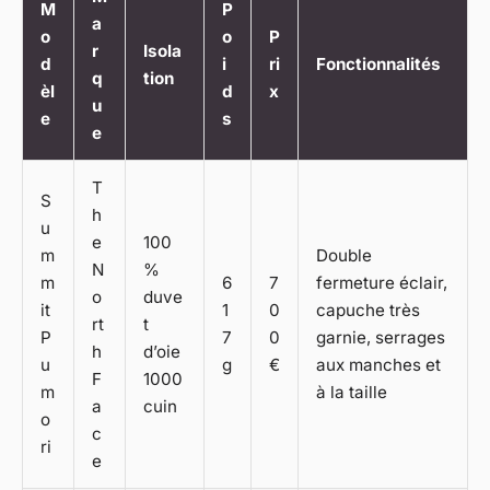
M
P
a
o
o
P
r
Isola
d
i
ri
Fonctionnalités
q
tion
èl
d
x
u
e
s
e
T
S
h
u
e
100
m
Double
N
%
m
6
7
fermeture éclair,
o
duve
it
1
0
capuche très
rt
t
P
7
0
garnie, serrages
h
d’oie
u
g
€
aux manches et
F
1000
m
à la taille
a
cuin
o
c
ri
e