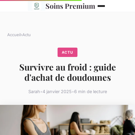
Soins Premium
Accueil
›
Actu
ACTU
Survivre au froid : guide
d'achat de doudounes
Sarah
•
4 janvier 2025
•
6 min de lecture