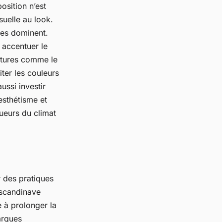
osition n’est
suelle au look.
ses dominent.
 accentuer le
extures comme le
iter les couleurs
aussi investir
sthétisme et
gueurs du climat
r des pratiques
 scandinave
e à prolonger la
arques