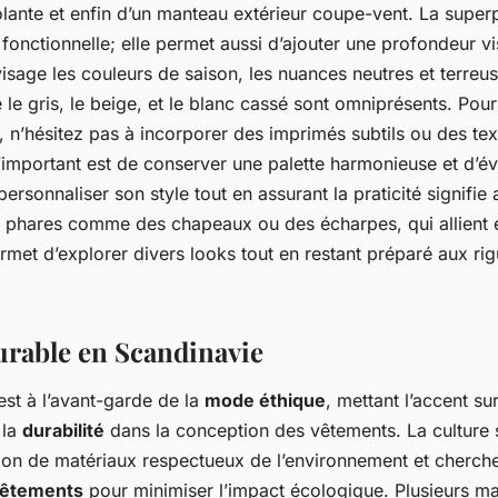
olante et enfin d’un manteau extérieur coupe-vent. La superp
onctionnelle; elle permet aussi d’ajouter une profondeur vi
isage les couleurs de saison, les nuances neutres et terreu
e gris, le beige, et le blanc cassé sont omniprésents. Pour
, n’hésitez pas à incorporer des imprimés subtils ou des t
L’important est de conserver une palette harmonieuse et d’év
personnaliser son style tout en assurant la praticité signifie 
 phares comme des chapeaux ou des écharpes, qui allient e
rmet d’explorer divers looks tout en restant préparé aux ri
rable en Scandinavie
est à l’avant-garde de la
mode éthique
, mettant l’accent su
 la
durabilité
dans la conception des vêtements. La culture
sation de matériaux respectueux de l’environnement et cherch
vêtements
pour minimiser l’impact écologique. Plusieurs m