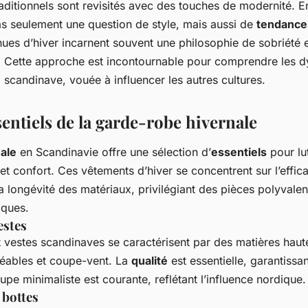
aditionnels sont revisités avec des touches de modernité. E
as seulement une question de style, mais aussi de
tendance
nues d’hiver incarnent souvent une philosophie de sobriété 
. Cette approche est incontournable pour comprendre les 
e
scandinave, vouée à influencer les autres cultures.
sentiels de la garde-robe hivernale
ale
en Scandinavie offre une sélection d’
essentiels
pour lut
 et confort. Ces
vêtements d’hiver
se concentrent sur l’effic
 la longévité des matériaux, privilégiant des pièces polyvale
iques.
estes
 vestes scandinaves se caractérisent par des matières hau
éables et coupe-vent. La
qualité
est essentielle, garantissan
oupe minimaliste est courante, reflétant l’influence nordique.
 bottes