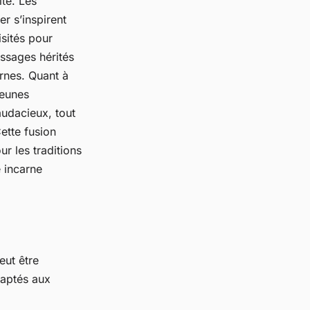
ité. Les
r s’inspirent
isités pour
ssages hérités
rnes. Quant à
jeunes
udacieux, tout
ette fusion
r les traditions
 incarne
eut être
daptés aux