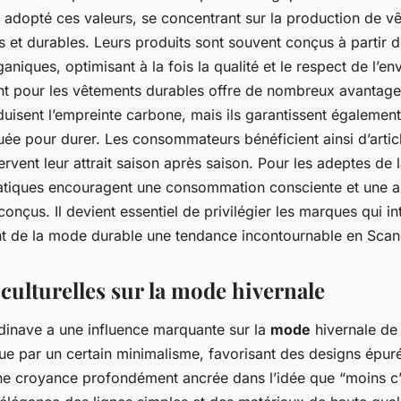
 adopté ces valeurs, se concentrant sur la production de v
ts et durables. Leurs produits sont souvent conçus à partir 
aniques, optimisant à la fois la qualité et le respect de l’e
sant pour les vêtements durables offre de nombreux avantag
duisent l’empreinte carbone, mais ils garantissent égaleme
uée pour durer. Les consommateurs bénéficient ainsi d’artic
ervent leur attrait saison après saison. Pour les adeptes de 
ratiques encouragent une consommation consciente et une a
onçus. Il devient essentiel de privilégier les marques qui in
ant de la mode durable une tendance incontournable en Scan
culturelles sur la mode hivernale
inave a une influence marquante sur la
mode
hivernale de 
e par un certain minimalisme, favorisant des designs épurés 
ne croyance profondément ancrée dans l’idée que “moins c’e