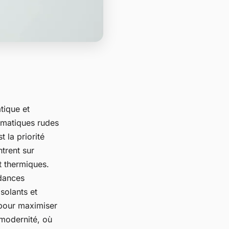
tique et
imatiques rudes
 la priorité
ntrent sur
t thermiques.
ndances
solants et
 pour maximiser
 modernité, où