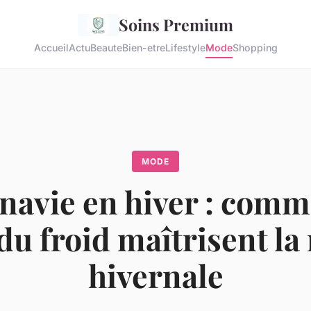
Soins Premium
Accueil
Actu
Beaute
Bien-etre
Lifestyle
Mode
Shopping
MODE
navie en hiver : comm
du froid maîtrisent l
hivernale