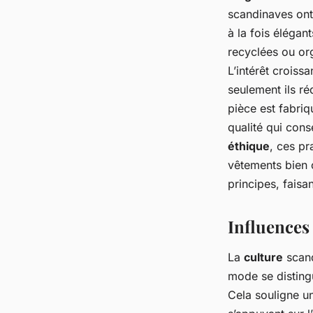
scandinaves ont
à la fois élégan
recyclées ou org
L’intérêt crois
seulement ils ré
pièce est fabriq
qualité qui cons
éthique
, ces p
vêtements bien c
principes, fais
Influences 
La
culture
scand
mode se distingu
Cela souligne u