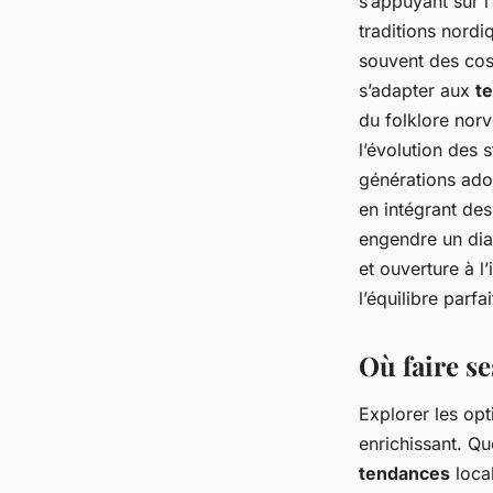
s’appuyant sur l
traditions nordi
souvent des cost
s’adapter aux
t
du folklore nor
l’évolution des s
générations ado
en intégrant des
engendre un dial
et ouverture à l
l’équilibre parfa
Où faire s
Explorer les op
enrichissant. Qu
tendances
loca