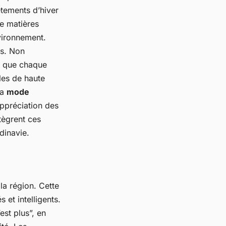
êtements d’hiver
de matières
nvironnement.
es. Non
nt que chaque
les de haute
la
mode
ppréciation des
tègrent ces
dinavie.
la région. Cette
et intelligents.
st plus”, en