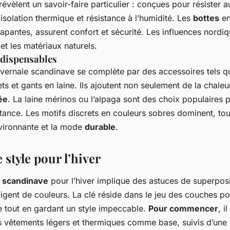
évèlent un savoir-faire particulier : conçues pour résister a
isolation thermique et résistance à l’humidité. Les
bottes
en
apantes, assurent confort et sécurité. Les influences nordiq
 et les matériaux naturels.
ndispensables
vernale scandinave se complète par des accessoires tels q
s et gants en laine. Ils ajoutent non seulement de la chaleu
ée
. La laine mérinos ou l’alpaga sont des choix populaires p
tance. Les motifs discrets en couleurs sobres dominent, tou
nvironnante et la mode
durable
.
 style pour l’hiver
k scandinave
pour l’hiver implique des astuces de superposi
lligent de couleurs. La clé réside dans le jeu des couches po
e tout en gardant un style impeccable.
Pour commencer
, i
s vêtements légers et thermiques comme base, suivis d’une