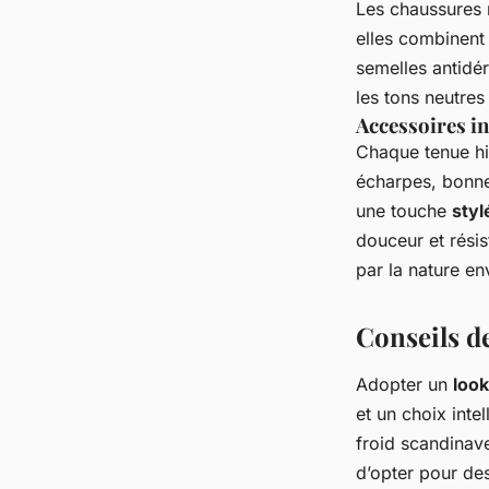
Les chaussures r
elles combinent 
semelles antidér
les tons neutres
Accessoires i
Chaque tenue hi
écharpes, bonnet
une touche
styl
douceur et résis
par la nature e
Conseils de
Adopter un
loo
et un choix inte
froid scandinav
d’opter pour de