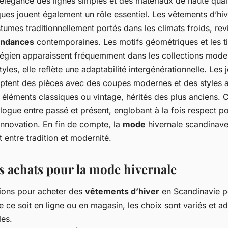
’élégance des lignes simples et des matériaux de haute qual
ques jouent également un rôle essentiel. Les vêtements d’hive
umes traditionnellement portés dans les climats froids, rev
endances
contemporaines. Les motifs géométriques et les ti
végien apparaissent fréquemment dans les collections mode
tyles, elle reflète une adaptabilité intergénérationnelle. Les 
ptent des pièces avec des coupes modernes et des styles a
 éléments classiques ou vintage, hérités des plus anciens. C
ogue entre passé et présent, englobant à la fois respect pou
’innovation. En fin de compte, la
mode
hivernale scandinave
it entre tradition et modernité.
es achats pour la mode hivernale
tions pour acheter des
vêtements d’hiver
en Scandinavie p
e ce soit en ligne ou en magasin, les choix sont variés et a
les.