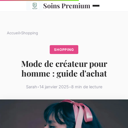
Soins Premium
Accueil
›
Shopping
SHOPPING
Mode de créateur pour
homme : guide d'achat
Sarah
•
14 janvier 2025
•
8 min de lecture